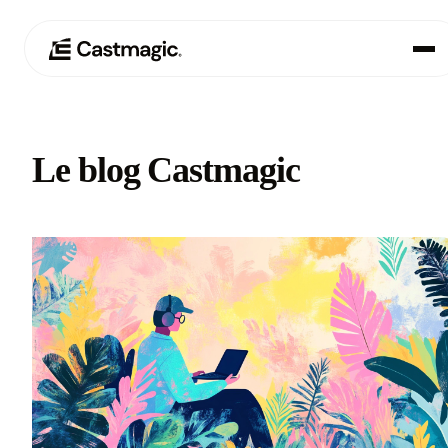
Produit
01
Le blog Castmagic
Cas d'utilisation
02
Tarification
03
À propos de nous
04