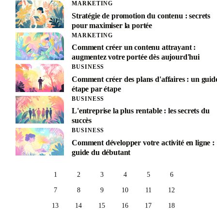
MARKETING
Stratégie de promotion du contenu : secrets
pour maximiser la portée
MARKETING
Comment créer un contenu attrayant :
augmentez votre portée dès aujourd'hui
BUSINESS
Comment créer des plans d'affaires : un guid
étape par étape
BUSINESS
L'entreprise la plus rentable : les secrets du
succès
BUSINESS
Comment développer votre activité en ligne :
guide du débutant
1
2
3
4
5
6
7
8
9
10
11
12
13
14
15
16
17
18