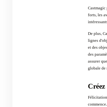
Castmagic p
forts, les 
intéressant
De plus, C
lignes d'ob
et des obj
des paramèt
assurer que
globale de 
Créez 
Félicitatio
commence. 