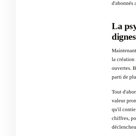
d'abonnés a
La psy
dignes
Maintenant
la création
ouvertes. B
parti de pl
Tout d'abor
valeur prom
qu'il conti
chiffres, p
déclencheur