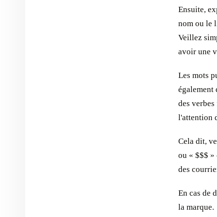
Ensuite, ex
nom ou le l
Veillez sim
avoir une v
Les mots pu
également d
des verbes 
l'attention
Cela dit, v
ou « $$$ » 
des courrie
En cas de d
la marque.