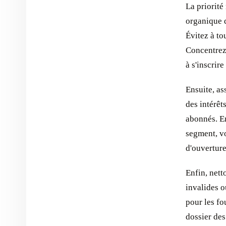
La priorité
organique 
Évitez à tou
Concentrez-
à s'inscrire
Ensuite, as
des intérê
abonnés. En
segment, v
d'ouverture
Enfin, nett
invalides o
pour les fo
dossier des