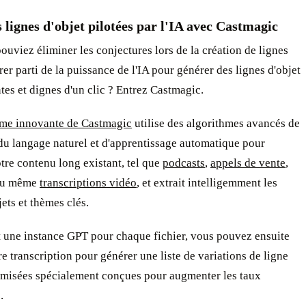
 lignes d'objet pilotées par l'IA avec Castmagic
pouviez éliminer les conjectures lors de la création de lignes
irer parti de la puissance de l'IA pour générer des lignes d'objet
es et dignes d'un clic ? Entrez Castmagic.
rme innovante de Castmagic
utilise des algorithmes avancés de
du langage naturel et d'apprentissage automatique pour
tre contenu long existant, tel que
podcasts
,
appels de vente
,
ou même
transcriptions vidéo
, et extrait intelligemment les
jets et thèmes clés.
t une instance GPT pour chaque fichier, vous pouvez ensuite
tre transcription pour générer une liste de variations de ligne
timisées spécialement conçues pour augmenter les taux
.