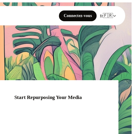
🇫🇷
Connectez-vous
fr
Start Repurposing Your Media
Click or drag your