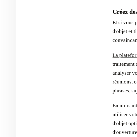
Créez des
Et si vous 
d'objet et t
convaincant
La platefo
traitement 
analyser vo
réunions
, 
phrases, su
En utilisan
utiliser vo
d'objet op
d'ouverture