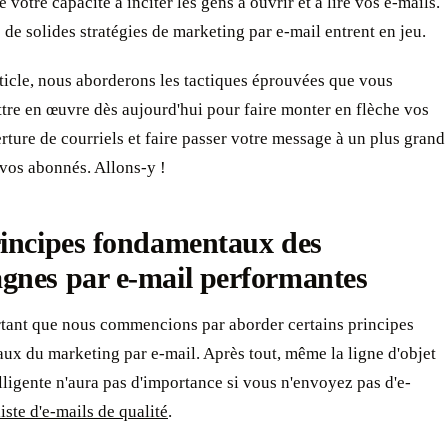
 votre capacité à inciter les gens à ouvrir et à lire vos e-mails.
e de solides stratégies de marketing par e-mail entrent en jeu.
ticle, nous aborderons les tactiques éprouvées que vous
re en œuvre dès aujourd'hui pour faire monter en flèche vos
rture de courriels et faire passer votre message à un plus grand
vos abonnés. Allons-y !
rincipes fondamentaux des
gnes par e-mail performantes
rtant que nous commencions par aborder certains principes
x du marketing par e-mail. Après tout, même la ligne d'objet
elligente n'aura pas d'importance si vous n'envoyez pas d'e-
liste d'e-mails de qualité
.