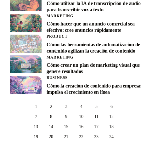
Cómo utilizar la IA de transcripción de audio
para transcribir voz a texto
MARKETING
Cómo hacer que un anuncio comercial sea
efectivo: cree anuncios rápidamente
PRODUCT
Cómo las herramientas de automatización de
contenido agilizan la creación de contenido
MARKETING
Cómo crear un plan de marketing visual que
genere resultados
BUSINESS
Cómo la creación de contenido para empresa
impulsa el crecimiento en línea
1
2
3
4
5
6
7
8
9
10
11
12
13
14
15
16
17
18
19
20
21
22
23
24