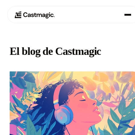
Producto
01
El blog de Castmagic
Casos de uso
02
Precios
03
Acerca de nosotros
04