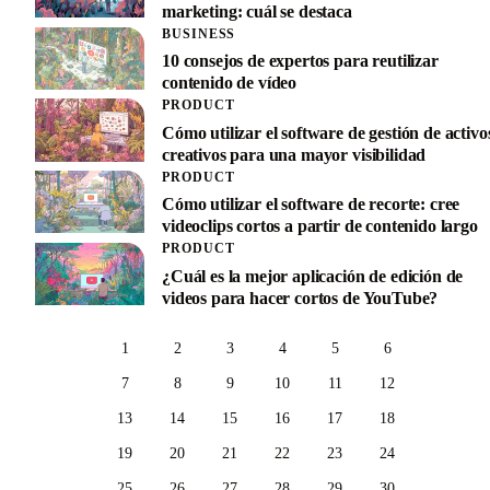
marketing: cuál se destaca
BUSINESS
10 consejos de expertos para reutilizar
contenido de vídeo
PRODUCT
Cómo utilizar el software de gestión de activo
creativos para una mayor visibilidad
PRODUCT
Cómo utilizar el software de recorte: cree
videoclips cortos a partir de contenido largo
PRODUCT
¿Cuál es la mejor aplicación de edición de
videos para hacer cortos de YouTube?
1
2
3
4
5
6
7
8
9
10
11
12
13
14
15
16
17
18
19
20
21
22
23
24
25
26
27
28
29
30