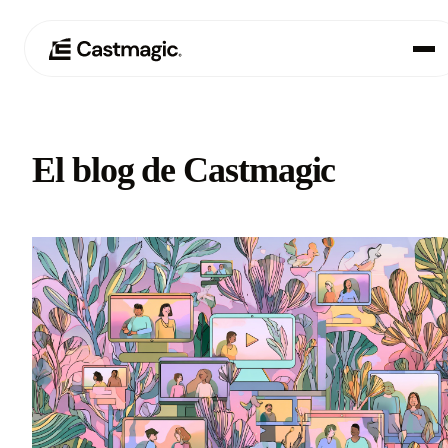
Producto
01
El blog de Castmagic
Casos de uso
02
Precios
03
Acerca de nosotros
04