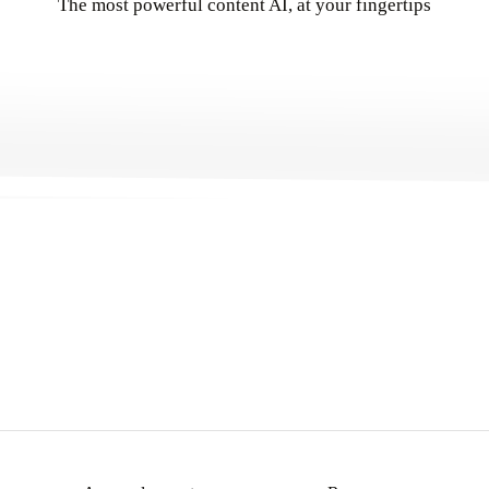
The most powerful content AI, at your fingertips
Get Started
→