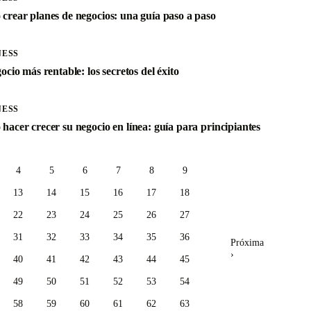
crear planes de negocios: una guía paso a paso
NESS
ocio más rentable: los secretos del éxito
NESS
hacer crecer su negocio en línea: guía para principiantes
4
5
6
7
8
9
13
14
15
16
17
18
22
23
24
25
26
27
31
32
33
34
35
36
Próxima
›
40
41
42
43
44
45
49
50
51
52
53
54
58
59
60
61
62
63