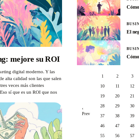
Cómo 
BUSI
El neg
BUSI
Cómo 
ng: mejore su ROI
eting digital moderno. Y las
1
2
3
e alta calidad son las que salen
res veces más clientes
10
11
12
¡Eso sí que es un ROI que nos
19
20
21
28
29
30
‹
Prev
37
38
39
46
47
48
55
56
57