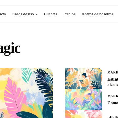
ucto
Casos de uso
Clientes
Precios
Acerca de nosotros
agic
MARK
Estra
alcan
MARK
Cómo 
BUSI