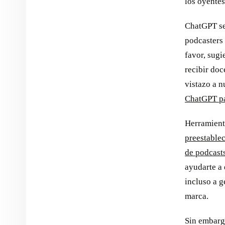
los oyentes
ChatGPT se
podcasters
favor, sugi
recibir do
vistazo a 
ChatGPT pa
Herramien
preestable
de podcast
ayudarte a 
incluso a g
marca.
Sin embargo