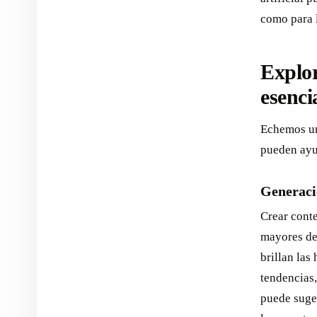
como para 
Explor
esenci
Echemos un 
pueden ayud
Generació
Crear conte
mayores des
brillan las
tendencias,
puede suge