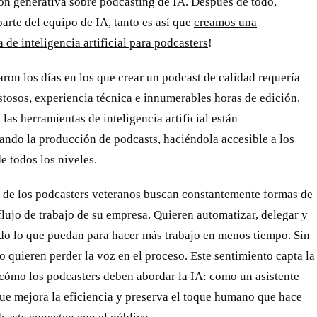
ón generativa sobre podcasting de IA. Después de todo,
rte del equipo de IA, tanto es así que
creamos una
 de inteligencia artificial para podcasters
!
ron los días en los que crear un podcast de calidad requería
tosos, experiencia técnica e innumerables horas de edición.
 las herramientas de inteligencia artificial están
ando la producción de podcasts, haciéndola accesible a los
e todos los niveles.
 de los podcasters veteranos buscan constantemente formas de
flujo de trabajo de su empresa. Quieren automatizar, delegar y
odo lo que puedan para hacer más trabajo en menos tiempo. Sin
 quieren perder la voz en el proceso. Este sentimiento capta la
 cómo los podcasters deben abordar la IA: como un asistente
ue mejora la eficiencia y preserva el toque humano que hace