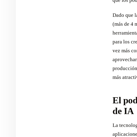
que los pod
Dado que l
(más de 4 
herramienta
para los c
vez más co
aprovechar 
producción 
más atracti
El pod
de IA
La tecnolo
aplicacione