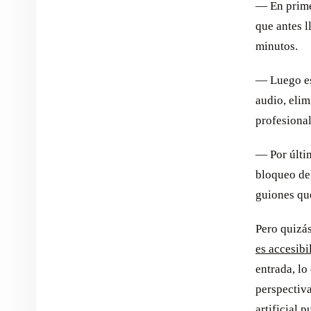
— En primer
que antes 
minutos.
— Luego est
audio, elim
profesional
— Por últim
bloqueo del
guiones que
Pero quizá
es accesibi
entrada, lo
perspectiva
artificial 