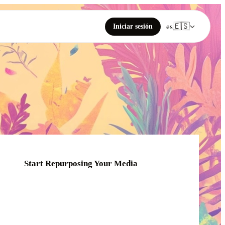
🇪🇸
Iniciar sesión
es
Start Repurposing Your Media
Click or drag your