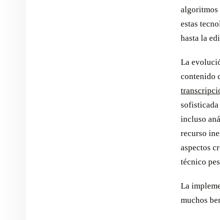
algoritmos 
estas tecno
hasta la ed
La evolució
contenido 
transcripc
sofisticada
incluso aná
recurso ine
aspectos cr
técnico pe
La implemen
muchos ben