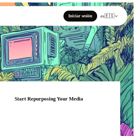
🇪🇸
Iniciar sesión
es
Start Repurposing Your Media
Click or drag your