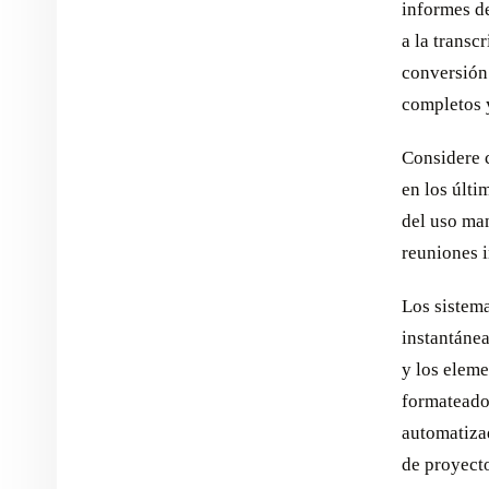
informes de
a la transc
conversión 
completos 
Considere 
en los últ
del uso ma
reuniones i
Los sistema
instantánea
y los eleme
formateados
automatizad
de proyecto