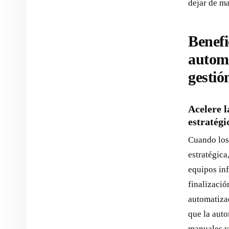
dejar de ma
Benefi
automa
gestió
Acelere l
estratégi
Cuando los
estratégica
equipos inf
finalizació
automatizad
que la auto
manuales y