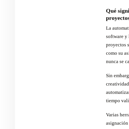
Qué signi
proyecto
La automati
software y 
proyectos s
como su as
nunca se ca
Sin embarg
creatividad
automatizar
tiempo vali
Varias her
asignación 