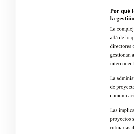
Por qué l
la gestió
La complej
allá de lo 
directores 
gestionan a
interconec
La adminis
de proyecto
comunicaci
Las implica
proyectos s
rutinarias 