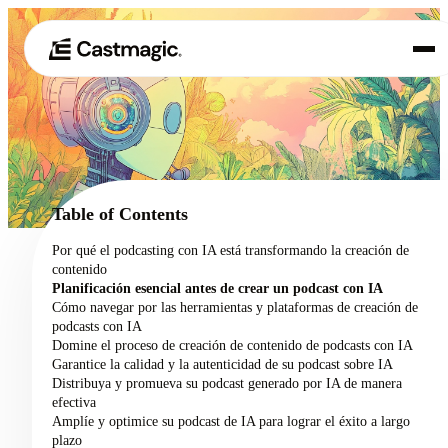
Producto
01
Casos de uso
02
Table of Contents
Precios
Por qué el podcasting con IA está transformando la creación de
03
contenido
Acerca de nosotros
Planificación esencial antes de crear un podcast con IA
04
Cómo navegar por las herramientas y plataformas de creación de
podcasts con IA
Domine el proceso de creación de contenido de podcasts con IA
Garantice la calidad y la autenticidad de su podcast sobre IA
Distribuya y promueva su podcast generado por IA de manera
efectiva
Amplíe y optimice su podcast de IA para lograr el éxito a largo
plazo