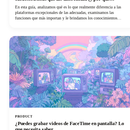
Castmagic es líder entre los creadores de contenido)
En esta guía, analizamos qué es lo que realmente diferencia a las
plataformas excepcionales de las adecuadas, examinamos las
funciones que más importan y le brindamos los conocimientos
necesarios para usar la IA de manera efectiva para sus necesidades
específicas. Y si eres un creador de contenido, un podcaster, un
YouTuber o un profesional del marketing que trabaja con audio y
vídeo, descubrirás por qué Castmagic se ha convertido en la mejor
opción.
PRODUCT
¿Puedes grabar videos de FaceTime en pantalla? Lo
que necesita saber