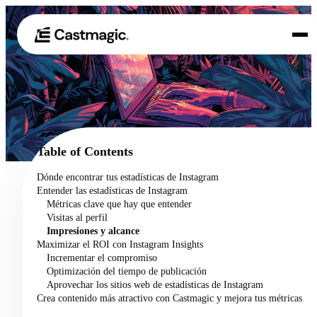
Producto
01
Casos de uso
02
Table of Contents
Precios
Dónde encontrar tus estadísticas de Instagram
03
Entender las estadísticas de Instagram
Acerca de nosotros
Métricas clave que hay que entender
04
Visitas al perfil
Impresiones y alcance
Maximizar el ROI con Instagram Insights
Incrementar el compromiso
Optimización del tiempo de publicación
Aprovechar los sitios web de estadísticas de Instagram
Crea contenido más atractivo con Castmagic y mejora tus métricas