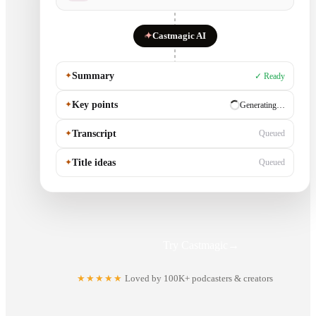
✦
Castmagic AI
✦
Summary
✓ Ready
✦
Key points
✓ Ready
✦
Transcript
Generating…
✦
Title ideas
Queued
Try Castmagic
→
★★★★★
Loved by 100K+ podcasters & creators