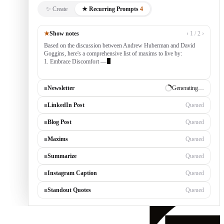
✨ Create
★ Recurring Prompts
4
★
Show notes
‹ 1 / 2 ›
Based on the discussion between Andrew Huberman and David
Goggins, here's a comprehensive list of maxims to live by:
1. Embrace Discomfort — growth occurs outside your comfort
zone, built by consistently tackling cha
≡
Newsletter
✓ Draft ready
≡
LinkedIn Post
Generating…
≡
Blog Post
Queued
≡
Maxims
Queued
≡
Summarize
Queued
≡
Instagram Caption
Queued
≡
Standout Quotes
Queued