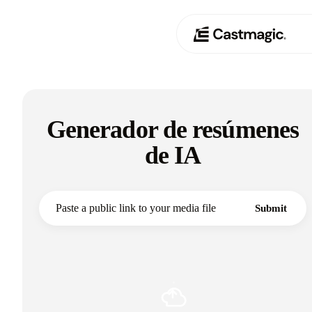
Producto
01
Generador de resúmenes
Casos de uso
02
de IA
Precios
03
Acerca de nosotros
Submit
04