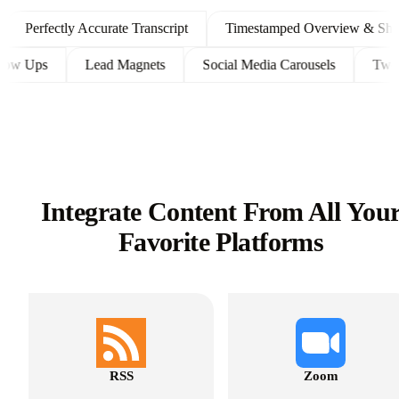
Perfectly Accurate Transcript
Timestamped Overview & Shownot
nt Follow Ups
Lead Magnets
Social Media Carousels
Integrate Content From All You
Favorite Platforms
RSS
Zoom