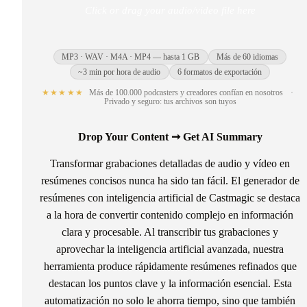
Click or drag your audio/video file here
MP3 · WAV · M4A · MP4 — hasta 1 GB
Más de 60 idiomas
~3 min por hora de audio
6 formatos de exportación
★★★★★
Más de 100.000 podcasters y creadores confían en nosotros
·
Privado y seguro: tus archivos son tuyos
Drop Your Content ➞ Get AI Summary
Transformar grabaciones detalladas de audio y vídeo en
resúmenes concisos nunca ha sido tan fácil. El generador de
resúmenes con inteligencia artificial de Castmagic se destaca
a la hora de convertir contenido complejo en información
clara y procesable. Al transcribir tus grabaciones y
aprovechar la inteligencia artificial avanzada, nuestra
herramienta produce rápidamente resúmenes refinados que
destacan los puntos clave y la información esencial. Esta
automatización no solo le ahorra tiempo, sino que también