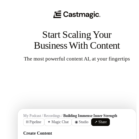
Start Scaling Your
Business With Content
The most powerful content AI, at your fingertips
Get Started
My Podcast / Recordings /
Building Immense Inner Strength
⛓ Pipeline
✦ Magic Chat
◉ Studio
↗ Share
Create Content