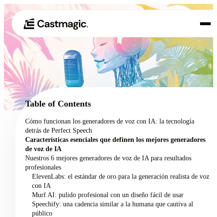
Producto
01
Casos de uso
02
Table of Contents
Precios
Cómo funcionan los generadores de voz con IA: la tecnología
03
detrás de Perfect Speech
Acerca de nosotros
Características esenciales que definen los mejores generadores
04
de voz de IA
Nuestros 6 mejores generadores de voz de IA para resultados
profesionales
ElevenLabs: el estándar de oro para la generación realista de voz
con IA
Murf AI: pulido profesional con un diseño fácil de usar
Speechify: una cadencia similar a la humana que cautiva al
público