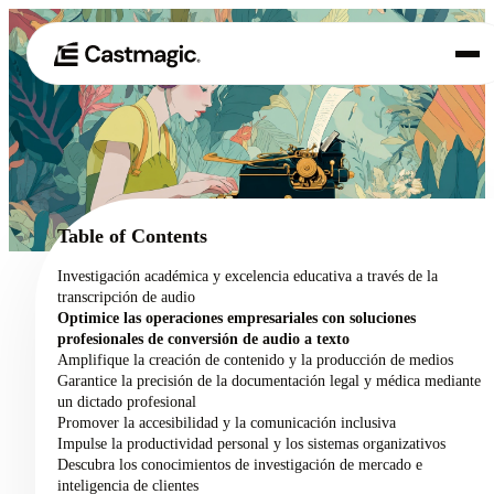
Producto
01
Casos de uso
02
Table of Contents
Precios
Investigación académica y excelencia educativa a través de la
03
transcripción de audio
Acerca de nosotros
Optimice las operaciones empresariales con soluciones
04
profesionales de conversión de audio a texto
Amplifique la creación de contenido y la producción de medios
Garantice la precisión de la documentación legal y médica mediante
un dictado profesional
Promover la accesibilidad y la comunicación inclusiva
Impulse la productividad personal y los sistemas organizativos
Descubra los conocimientos de investigación de mercado e
inteligencia de clientes